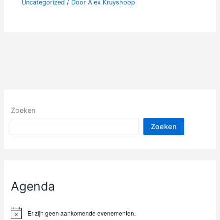
Uncategorized
/ Door
Alex Kruyshoop
Zoeken
Zoeken
Agenda
Er zijn geen aankomende evenementen.
B