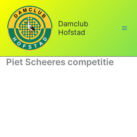
Ga
naar
de
Damclub
inhoud
Hofstad
Piet Scheeres competitie