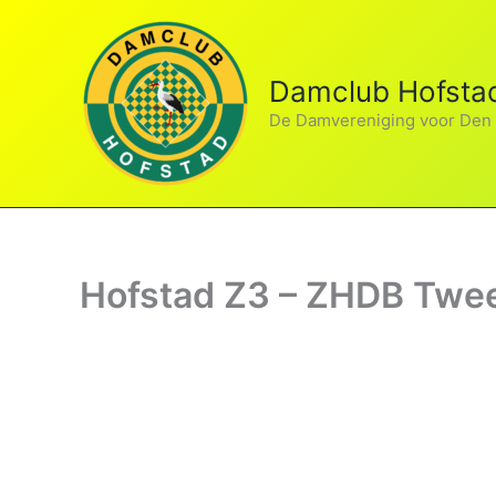
Ga
naar
de
Damclub Hofsta
inhoud
De Damvereniging voor Den
Hofstad Z3 – ZHDB Twe