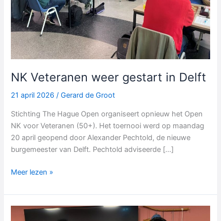
NK Veteranen weer gestart in Delft
21 april 2026
/
Gerard de Groot
Stichting The Hague Open organiseert opnieuw het Open
NK voor Veteranen (50+). Het toernooi werd op maandag
20 april geopend door Alexander Pechtold, de nieuwe
burgemeester van Delft. Pechtold adviseerde […]
NK
Meer lezen »
Veteranen
weer
gestart
in