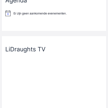
Agenda
Er zijn geen aankomende evenementen.
B
e
r
i
c
h
t
LiDraughts TV