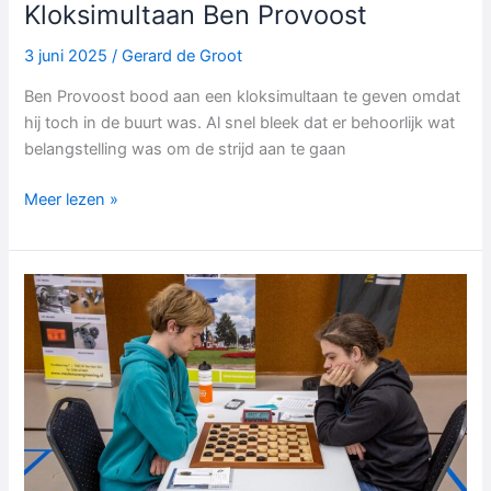
Kloksimultaan Ben Provoost
3 juni 2025
/
Gerard de Groot
Ben Provoost bood aan een kloksimultaan te geven omdat
hij toch in de buurt was. Al snel bleek dat er behoorlijk wat
belangstelling was om de strijd aan te gaan
Kloksimultaan
Meer lezen »
Ben
Provoost