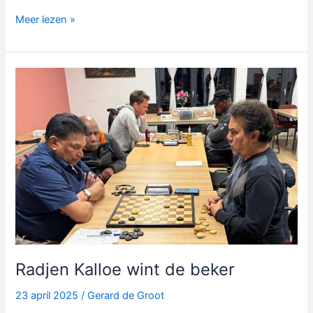
Successen
Meer lezen »
op
NK
Veteranen
Radjen Kalloe wint de beker
23 april 2025
/
Gerard de Groot