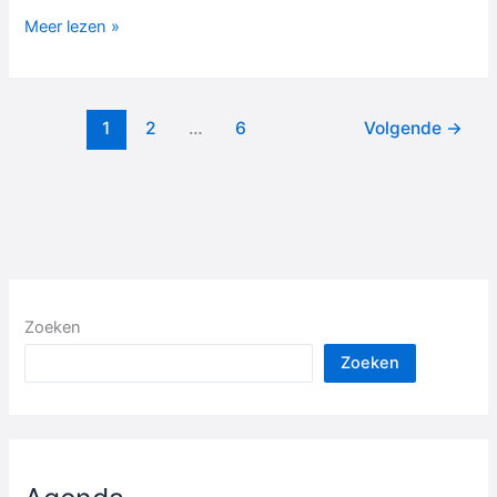
Drukbezocht
Meer lezen »
schooldamtoernooi
1
2
…
6
Volgende
→
Zoeken
Zoeken