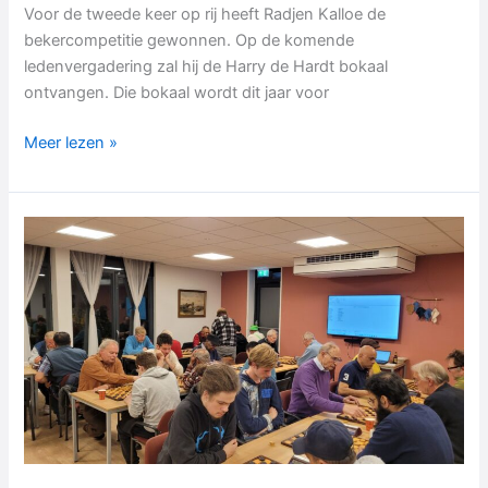
Voor de tweede keer op rij heeft Radjen Kalloe de
bekercompetitie gewonnen. Op de komende
ledenvergadering zal hij de Harry de Hardt bokaal
ontvangen. Die bokaal wordt dit jaar voor
Radjen
Meer lezen »
Kalloe
wint
de
beker