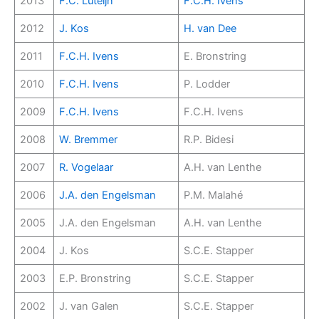
2013
F.C. Luteijn
F.C.H. Ivens
2012
J. Kos
H. van Dee
2011
F.C.H. Ivens
E. Bronstring
2010
F.C.H. Ivens
P. Lodder
2009
F.C.H. Ivens
F.C.H. Ivens
2008
W. Bremmer
R.P. Bidesi
2007
R. Vogelaar
A.H. van Lenthe
2006
J.A. den Engelsman
P.M. Malahé
2005
J.A. den Engelsman
A.H. van Lenthe
2004
J. Kos
S.C.E. Stapper
2003
E.P. Bronstring
S.C.E. Stapper
2002
J. van Galen
S.C.E. Stapper