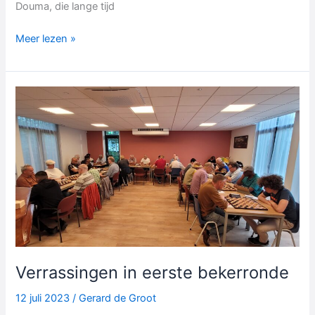
Douma, die lange tijd
Pertap
Meer lezen »
Malahé
clubkampioen
Verrassingen in eerste bekerronde
12 juli 2023
/
Gerard de Groot