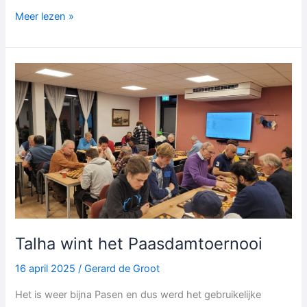
Radjen
Meer lezen »
Kalloe
wint
de
beker
Talha wint het Paasdamtoernooi
16 april 2025
/
Gerard de Groot
Het is weer bijna Pasen en dus werd het gebruikelijke