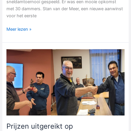
sneldamtoernooi gespeeld. Er was een mooie opkomst
met 30 dammers. Stan van der Meer, een nieuwe aanwinst
voor het eerste
Talha
Meer lezen »
wint
het
Paasdamtoernooi
Prijzen uitgereikt op