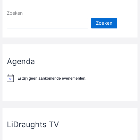
Zoeken
Zoeken
Agenda
Er zijn geen aankomende evenementen.
B
e
r
i
c
h
t
LiDraughts TV