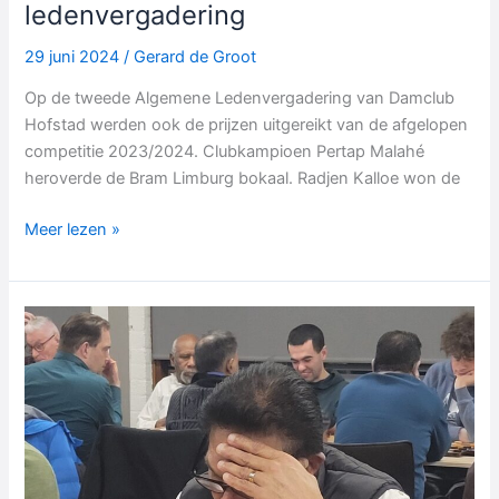
ledenvergadering
29 juni 2024
/
Gerard de Groot
Op de tweede Algemene Ledenvergadering van Damclub
Hofstad werden ook de prijzen uitgereikt van de afgelopen
competitie 2023/2024. Clubkampioen Pertap Malahé
heroverde de Bram Limburg bokaal. Radjen Kalloe won de
Prijzen
Meer lezen »
uitgereikt
op
ledenvergadering