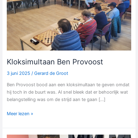
Kloksimultaan Ben Provoost
3 juni 2025
/
Gerard de Groot
Ben Provoost bood aan een kloksimultaan te geven omdat
hij toch in de buurt was. Al snel bleek dat er behoorlijk wat
belangstelling was om de strijd aan te gaan […]
Kloksimultaan
Meer lezen »
Ben
Provoost