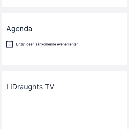
Agenda
Er zijn geen aankomende evenementen.
B
e
r
i
c
h
t
LiDraughts TV