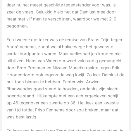
daar nu het meest geschikte tegenstander voor was, is
zeer de vraag. Gelukkig hielp het dat Damlust mee door
maar met vijf man te verschijnen, waardoor we met 2-0
begonnen.
Een tweede opsteker was de remise van Frans Teijn tegen
André Venema, zodat we al halverwege het gewenste
aantal bordpunten waren. Maar verliespartijen konden niet
uitblijven. Hans van Woerkom werd vakkundig gemangeld
door Erno Prosman en Nizaam Muradin raakte tegen Erik
Hoogendoorn ook ergens de weg kwijt. Zo leek Damlust de
buit toch binnen te hebben. Echter wist Arwien
Bhagwandas goed stand te houden, ondanks zijn slecht-
ogende stand. Hij kampte met een achtergebleven schijf
op 46 tegenover een zwarte op 36. Het leek een kwestie
van tijd totdat Friso Fennema door zou breken, maar dat
was best lastig.
En intussen kwam Harry Zandvliet steeds beter te staan. In