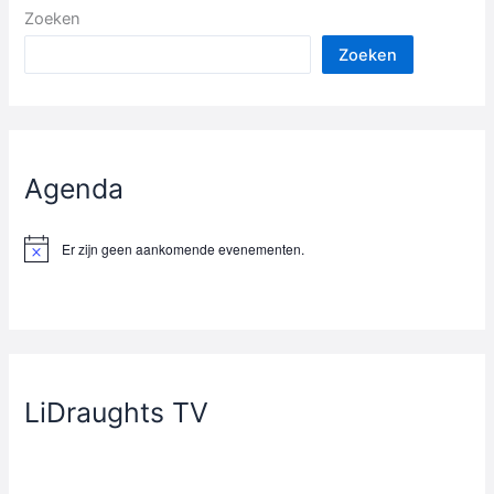
Zoeken
Zoeken
Agenda
Er zijn geen aankomende evenementen.
B
e
r
i
c
h
t
LiDraughts TV