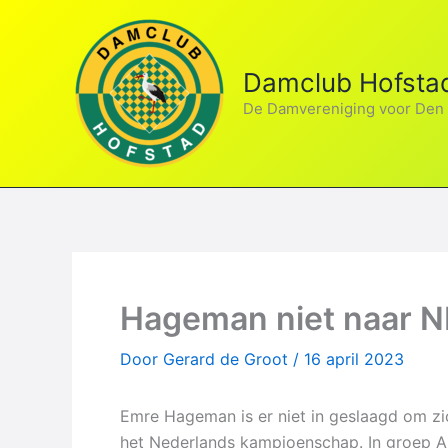
Ga
naar
de
Damclub Hofsta
inhoud
De Damvereniging voor Den
Hageman niet naar N
Door
Gerard de Groot
/
16 april 2023
Emre Hageman is er niet in geslaagd om zich
het Nederlands kampioenschap. In groep A