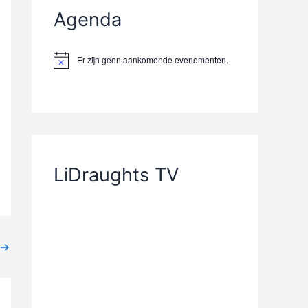
Agenda
Er zijn geen aankomende evenementen.
B
e
r
i
c
h
t
LiDraughts TV
→