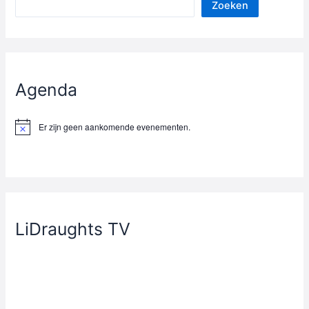
Zoeken
Agenda
Er zijn geen aankomende evenementen.
B
e
r
i
c
h
t
LiDraughts TV