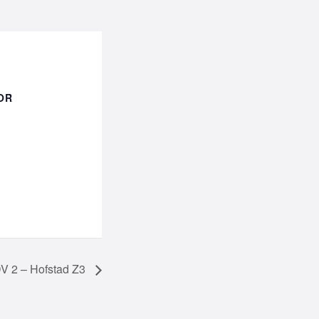
OR
V 2 – Hofstad Z3