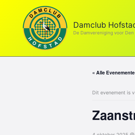
Ga
naar
de
Damclub Hofsta
inhoud
De Damvereniging voor Den
« Alle Evenement
Dit evenement is v
Zaanst
4 oktober 2025 @