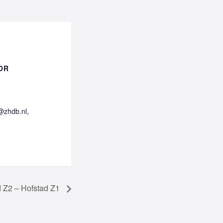
OR
@zhdb.nl,
d Z2 – Hofstad Z1