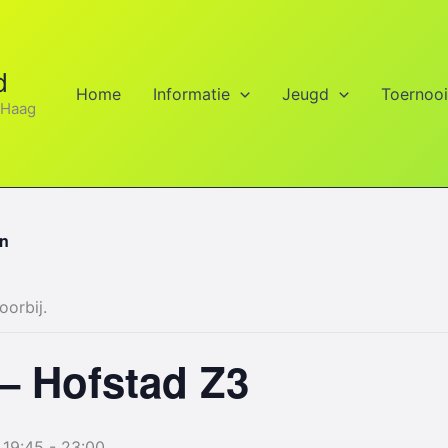
d
Home
Informatie
Jeugd
Toernoo
 Haag
en
oorbij.
– Hofstad Z3
 19:45
-
23:00