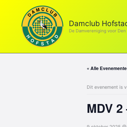
Ga
naar
de
Damclub Hofsta
inhoud
De Damvereniging voor Den
« Alle Evenement
Dit evenement is v
MDV 2 
9 oktober 2025 @