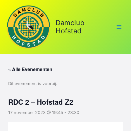
Ga
naar
de
Damclub
inhoud
Hofstad
« Alle Evenementen
Dit evenement is voorbij.
RDC 2 – Hofstad Z2
17 november 2023 @ 19:45
-
23:30