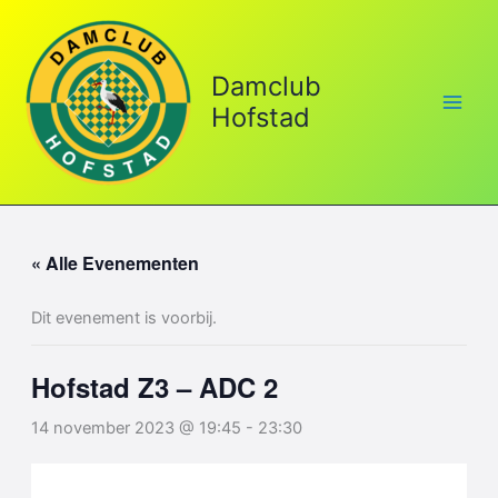
Ga
naar
de
Damclub
inhoud
Hofstad
« Alle Evenementen
Dit evenement is voorbij.
Hofstad Z3 – ADC 2
14 november 2023 @ 19:45
-
23:30