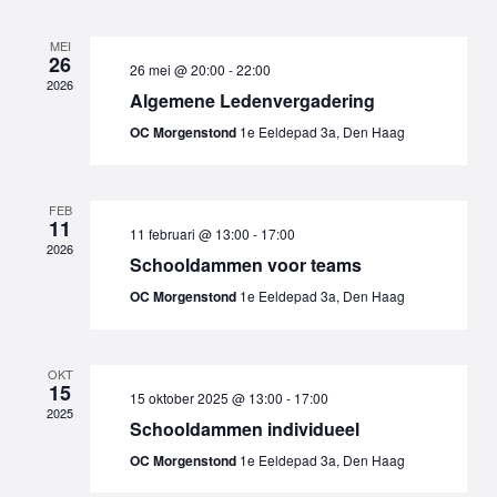
weergeven
datum.
navigatie
MEI
26
26 mei @ 20:00
-
22:00
2026
Algemene Ledenvergadering
OC Morgenstond
1e Eeldepad 3a, Den Haag
FEB
11
11 februari @ 13:00
-
17:00
2026
Schooldammen voor teams
OC Morgenstond
1e Eeldepad 3a, Den Haag
OKT
15
15 oktober 2025 @ 13:00
-
17:00
2025
Schooldammen individueel
OC Morgenstond
1e Eeldepad 3a, Den Haag