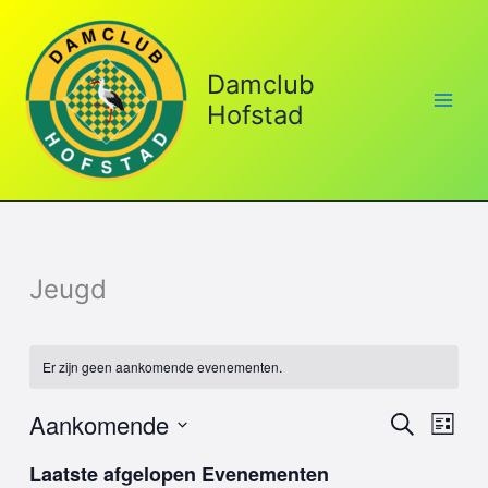
Ga
naar
de
Damclub
inhoud
Hofstad
Jeugd
Er zijn geen aankomende evenementen.
Aankomende
Evenementen
Evene
Zoeken
Lijst
Zoeken
weerg
Selecteer
Laatste afgelopen Evenementen
en
naviga
een